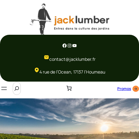
Aller
au
contenu
Facebook
Instagram
YouTube
contact@jacklumber.fr
4 rue de l’Ocean, 17137 l’Houmeau
S
Promos
e
a
r
c
h