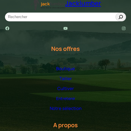
Jacklumber
S
e
Facebook
YouTube
Instagram
a
r
c
Nos offres
h
Boutique
Tailler
Cultiver
Entretenir
Notre sélection
A propos