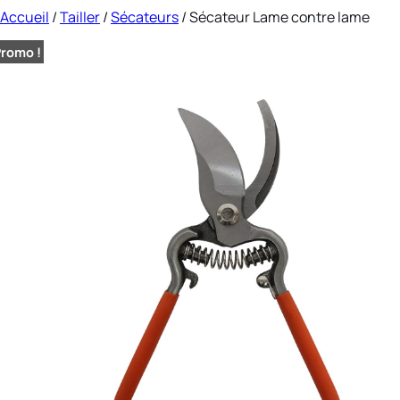
Accueil
/
Tailler
/
Sécateurs
/ Sécateur Lame contre lame
romo !