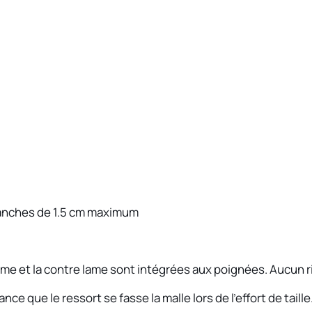
t
r
e
l
a
m
e
branches de 1.5 cm maximum
me et la contre lame sont intégrées aux poignées. Aucun r
e que le ressort se fasse la malle lors de l’effort de taille