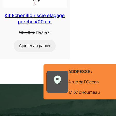
Kit Echenilloir scie elagage
perche 400 cm
Le
Le
184,90
€
114,64
€
prix
prix
initial
actuel
Ajouter au panier
était :
est :
184,90 €.
114,64 €.
ADDRESSE :
4 rue de l’Ocean
17137 L’Houmeau