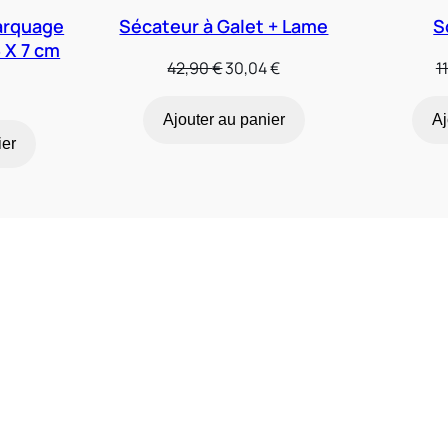
arquage
Sécateur à Galet + Lame
S
6 X 7 cm
Le
Le
42,90
€
30,04
€
1
prix
prix
initial
actuel
Ajouter au panier
Aj
était :
est :
ier
42,90 €.
30,04 €.