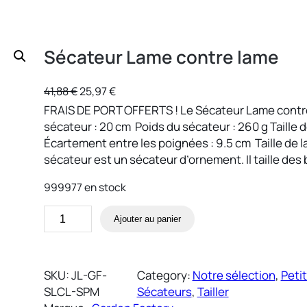
Sécateur Lame contre lame
L
L
41,88
€
25,97
€
e
e
FRAIS DE PORT OFFERTS ! Le Sécateur Lame contre 
p
p
sécateur : 20 cm Poids du sécateur : 260 g Taille 
r
r
Écartement entre les poignées : 9.5 cm Taille de l
i
i
sécateur est un sécateur d’ornement. Il taille des
x
x
999977 en stock
i
a
n
c
q
A
Ajouter au panier
i
t
u
l
t
u
a
t
i
e
n
e
a
l
SKU:
JL-GF-
Category:
Notre sélection
, 
Petit
t
r
l
e
SLCL-SPM
Sécateurs
, 
Tailler
i
n
é
s