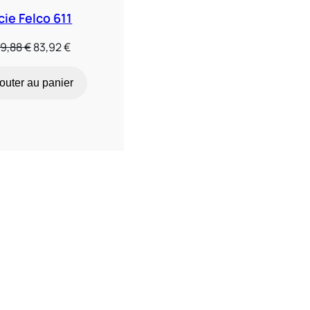
cie Felco 611
Le
Le
19,88
€
83,92
€
prix
prix
initial
actuel
outer au panier
était :
est :
119,88 €.
83,92 €.