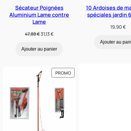
Sécateur Poignées
10 Ardoises de m
Aluminium Lame contre
spéciales jardin 
Lame
19,90
€
Le
Le
47,88
€
31,13
€
prix
prix
Ajouter au pan
initial
actuel
Ajouter au panier
était :
est :
47,88 €.
31,13 €.
PRODUIT
PROMO
EN
PROMOTION