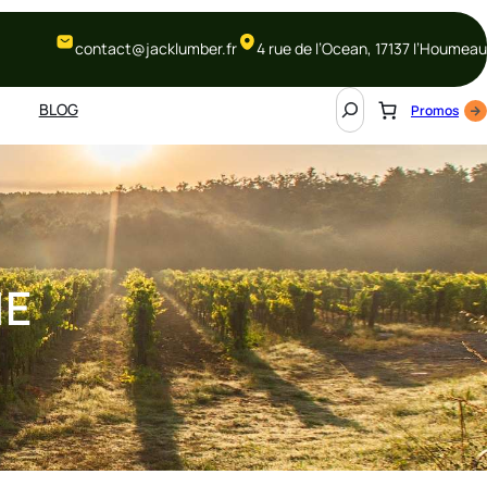
contact@jacklumber.fr
4 rue de l’Ocean, 17137 l’Houmeau
S
BLOG
Promos
e
a
r
c
h
ME