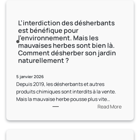
d
e
s
r
s
e
s
m
m
c
s
v
e
i
L’interdiction des désherbants
i
o
o
i
q
est bénéfique pour
e
u
s
l
u
l’environnement. Mais les
d
m
q
l
e
mauvaises herbes sont bien là.
’
e
u
e
.
Comment désherber son jardin
é
t
e
u
C
naturellement ?
l
t
s
r
e
a
r
t
s
l
g
5 janvier 2026
e
i
c
a
a
Depuis 2019, les désherbants et autres
l
o
h
c
g
produits chimiques sont interdits à la vente.
a
n
o
o
e
Mais la mauvaise herbe pousse plus vite…
p
s
i
n
e
Read More
l
!
x
d
s
:
a
d
u
t
L
n
’
i
l
’
t
a
t
e
i
e
r
à