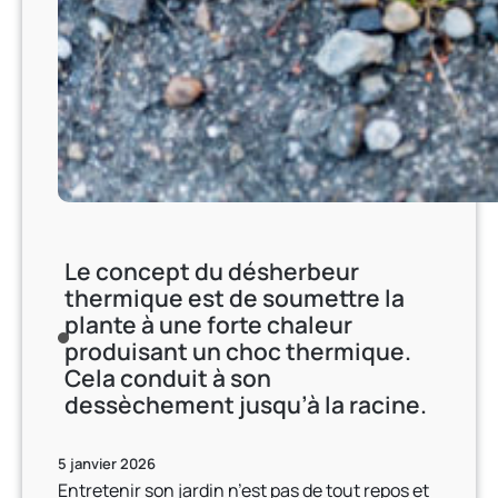
o
s
n
t
d
d
e
e
s
s
p
o
l
u
a
m
n
e
t
t
Le concept du désherbeur
e
t
thermique est de soumettre la
s
r
plante à une forte chaleur
?
e
produisant un choc thermique.
D
l
Cela conduit à son
é
a
dessèchement jusqu’à la racine.
c
p
o
l
u
5 janvier 2026
a
v
Entretenir son jardin n’est pas de tout repos et
n