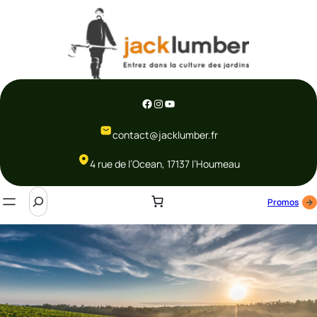
Aller
au
contenu
Facebook
Instagram
YouTube
contact@jacklumber.fr
4 rue de l’Ocean, 17137 l’Houmeau
S
Promos
e
a
r
c
h