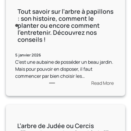
p
n
à
b
s
l
Tout savoir sur l’arbre à papillons
t
u
r
o
u
: son histoire, comment le
e
n
e
n
s
planter ou encore comment
r
e
s
d
c
l’entretenir. Découvrez nos
d
f
d
e
o
conseils !
i
o
’
s
u
c
r
o
s
r
t
t
5 janvier 2026
r
è
a
i
e
C’est une aubaine de posséder un beau jardin.
n
c
n
o
c
Mais pour pouvoir en disposer, il faut
e
h
t
n
h
commencer par bien choisir les…
m
e
p
d
a
Read More
e
m
o
e
l
:
n
e
u
s
e
T
t
n
r
d
u
o
p
t
c
é
r
u
o
j
o
s
p
t
u
u
u
h
r
L’arbre de Judée ou Cercis
s
r
s
p
e
o