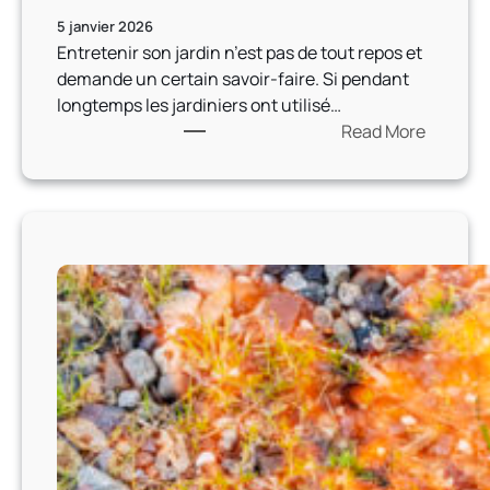
n
n
5 janvier 2026
e
s
Entretenir son jardin n’est pas de tout repos et
i
a
demande un certain savoir-faire. Si pendant
g
v
longtemps les jardiniers ont utilisé…
e
o
Read More
o
i
:
n
r
L
t
p
e
t
l
c
o
u
o
u
s
n
c
s
c
h
u
e
é
r
p
d
l
t
u
e
d
r
p
u
e
r
d
m