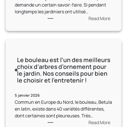
r
demande un certain savoir-faire. Si pendant
t
e
longtemps les jardiniers ont utilisé…
e
z
Read More
à
:
n
u
L
o
n
e
t
e
c
r
f
o
e
o
Le bouleau est l’un des meilleurs
n
a
r
choix d’arbres d’ornement pour
c
r
t
le jardin. Nos conseils pour bien
e
t
e
le choisir et l’entretenir !
p
i
c
t
c
h
d
l
a
5 janvier 2026
u
e
l
Commun en Europe du Nord, le bouleau, Betula
d
d
e
en latin, existe dans 40 variétés différentes,
é
e
u
dont certaines sont pleureuses. Très…
s
f
r
Read More
h