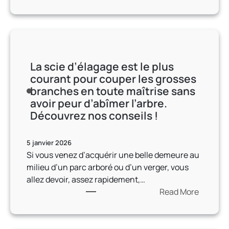
o
:
p
e
n
L
r
r
d
e
o
b
q
b
d
e
u
o
u
u
i
La scie d’élagage est le plus
u
i
r
r
courant pour couper les grosses
l
s
t
é
branches en toute maîtrise sans
e
a
h
p
avoir peur d’abîmer l’arbre.
a
n
e
o
Découvrez nos conseils !
u
t
r
n
e
u
m
d
s
n
5 janvier 2026
i
r
t
c
Si vous venez d’acquérir une belle demeure au
q
a
l
h
milieu d’un parc arboré ou d’un verger, vous
u
à
’
o
allez devoir, assez rapidement,…
e
t
u
c
Read More
e
o
n
t
:
s
u
d
h
L
t
t
e
e
a