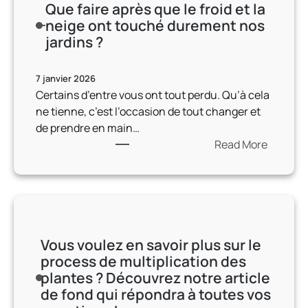
Que faire après que le froid et la
e
neige ont touché durement nos
r
jardins ?
s
e
x
7 janvier 2026
Certains d’entre vous ont tout perdu. Qu’à cela
i
ne tienne, c’est l’occasion de tout changer et
g
de prendre en main…
e
Read More
a
:
n
Q
t
u
s
e
f
Vous voulez en savoir plus sur le
a
process de multiplication des
i
plantes ? Découvrez notre article
r
de fond qui répondra à toutes vos
e