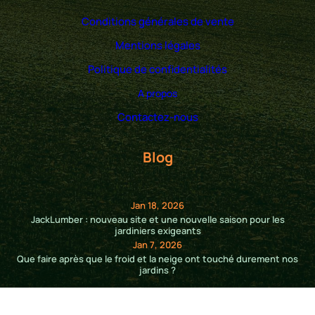
r
Conditions générales de vente
e
u
Mentions légales
n
Politique de confidentialités
a
r
A propos
b
Contactez-nous
u
s
Blog
t
e
r
Jan 18, 2026
u
JackLumber : nouveau site et une nouvelle saison pour les
s
jardiniers exigeants
t
Jan 7, 2026
Que faire après que le froid et la neige ont touché durement nos
i
jardins ?
q
u
e