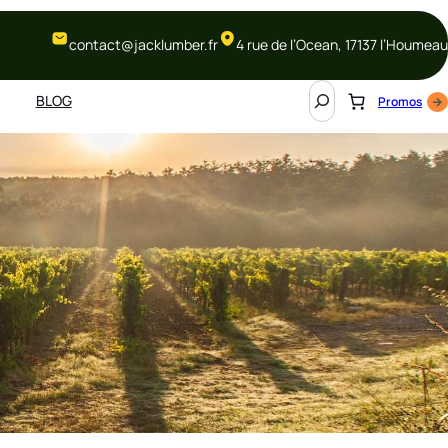
contact@jacklumber.fr
4 rue de l’Ocean, 17137 l’Houmeau
S
BLOG
Promos
e
a
r
c
h
R