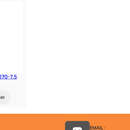
270-7.5
ier
EMAIL :