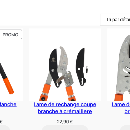
PRODUIT
PROMO
EN
PROMOTION
Manche
Lame de rechange coupe
Lame d
branche à crémaillère
b
Le
€
22,90
€
prix