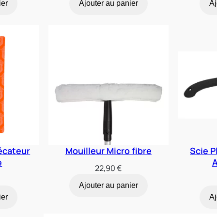
ier
Ajouter au panier
Aj
actuel
est :
€.
35,88 €.
écateur
Mouilleur Micro fibre
Scie P
e
A
22,90
€
Ajouter au panier
ier
Aj