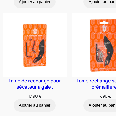
Ajouter au panier
Ajouter au pan
initial
était :
67,70 
Lame de rechange pour
Lame rechange s
sécateur à galet
crémaillèr
17,90
€
17,90
€
Ajouter au panier
Ajouter au pan