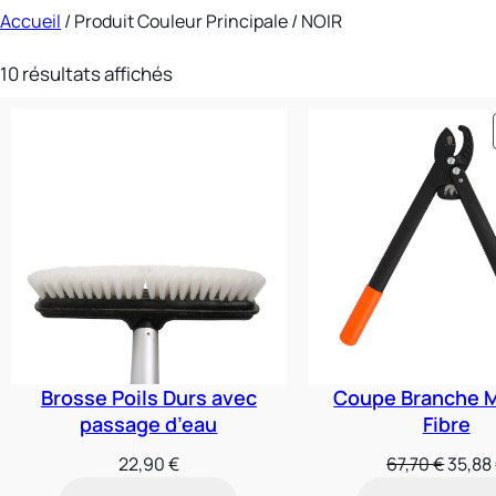
Accueil
/ Produit Couleur Principale / NOIR
10 résultats affichés
Brosse Poils Durs avec
Coupe Branche 
passage d’eau
Fibre
Le
22,90
€
67,70
€
35,88
prix