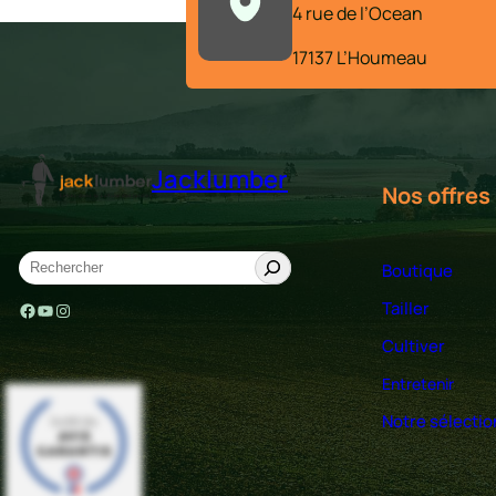
4 rue de l’Ocean
17137 L’Houmeau
Jacklumber
Nos offres
S
Boutique
e
Tailler
Facebook
YouTube
Instagram
a
r
Cultiver
c
Entretenir
h
Notre sélectio