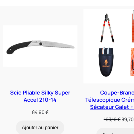
Scie Pliable Silky Super
Coupe-Bran
Accel 210-14
Télescopique Crém
Sécateur Galet 
84,90
€
Le
163,10
€
89,7
prix
Ajouter au panier
initial