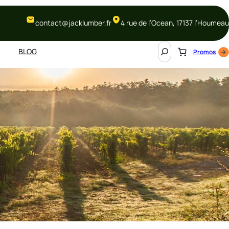
contact@jacklumber.fr
4 rue de l’Ocean, 17137 l’Houmeau
S
BLOG
Promos
e
a
r
c
h