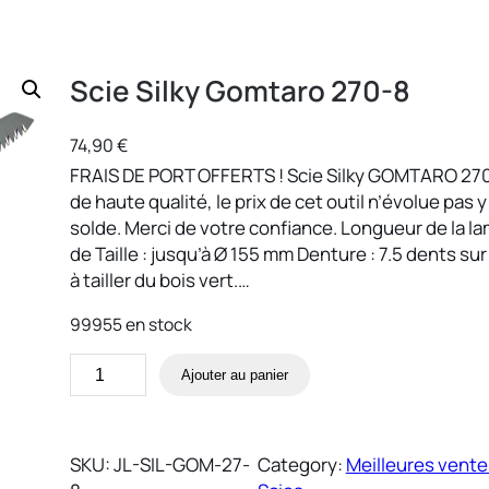
Scie Silky Gomtaro 270-8
74,90
€
FRAIS DE PORT OFFERTS ! Scie Silky GOMTARO 270-8
de haute qualité, le prix de cet outil n’évolue pas
solde. Merci de votre confiance. Longueur de la l
de Taille : jusqu’à Ø 155 mm Denture : 7.5 dents su
à tailler du bois vert.…
99955 en stock
q
A
Ajouter au panier
u
l
a
t
n
e
SKU:
JL-SIL-GOM-27-
Category:
Meilleures vente
t
r