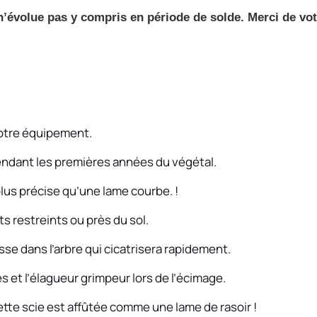
r
l n’évolue pas y compris en période de solde. Merci de vo
o
2
7
0
-
8
votre équipement.
 pendant les premières années du végétal.
lus précise qu’une lame courbe. !
ts restreints ou près du sol.
sse dans l’arbre qui cicatrisera rapidement.
 et l’élagueur grimpeur lors de l’écimage.
cette scie est affûtée comme une lame de rasoir !