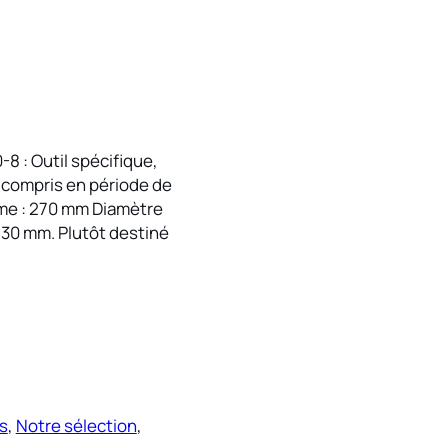
 : Outil spécifique,
 y compris en période de
ame : 270 mm Diamètre
r 30 mm. Plutôt destiné
s
, 
Notre sélection
, 