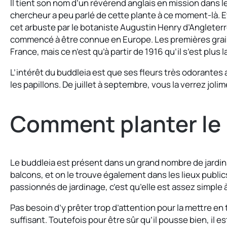
Il tient son nom d’un révérend anglais en mission dans l
chercheur a peu parlé de cette plante à ce moment-là. E
cet arbuste par le botaniste Augustin Henry d’Angleter
commencé à être connue en Europe. Les premières grain
France, mais ce n’est qu’à partir de 1916 qu’il s’est plu
L’intérêt du buddleia est que ses fleurs très odorantes a
les papillons. De juillet à septembre, vous la verrez jol
Comment planter le 
Le buddleia est présent dans un grand nombre de jardins
balcons, et on le trouve également dans les lieux publics
passionnés de jardinage, c’est qu’elle est assez simple à
Pas besoin d’y prêter trop d’attention pour la mettre en 
suffisant. Toutefois pour être sûr qu’il pousse bien, il e