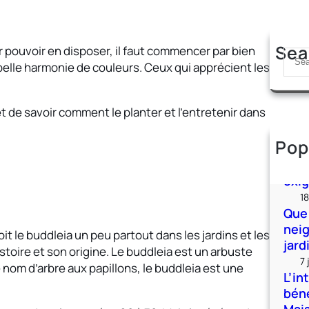
Sea
 pouvoir en disposer, il faut commencer par bien
S
 belle harmonie de couleurs. Ceux qui apprécient les
e
a
r
t de savoir comment le planter et l’entretenir dans
c
h
Pop
Jack
nouv
exi
18
Que 
nei
oit le buddleia un peu partout dans les jardins et les
jard
toire et son origine. Le buddleia est un arbuste
7 
om d’arbre aux papillons, le buddleia est une
L’in
béné