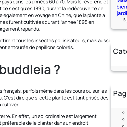
Mais
e pays dans les années 60 à 70. Mais le révérend et
bie
t ce n’est qu’en 1890, durant la redécouverte de
jard
re également en voyage en Chine, que la plante a
5 
es furent cultivées durant l’année 1895 en
s largement répandu.
ttirent tous les insectes pollinisateurs, mais aussi
iment entourée de papillons colorés.
Cat
U
buddleia ?
 français, parfois même dans les cours ou sur les
Pag
. C’est dire que si cette plante est tant prisée des
 cultiver.
terre. En effet, un sol ordinaire est largement
st préférable de le planter dans un endroit