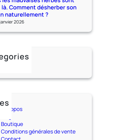
 les mauvaises herbes sont
n là. Comment désherber son
in naturellement ?
janvier 2026
egories
ncategorized
es
A propos
Blog
Boutique
Conditions générales de vente
Contact