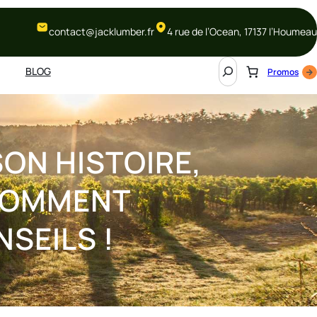
contact@jacklumber.fr
4 rue de l’Ocean, 17137 l’Houmeau
S
BLOG
Promos
e
a
r
c
h
SON HISTOIRE,
COMMENT
SEILS !