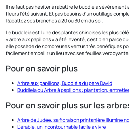
Il ne faut pas hésiter à rabattre le buddleia sévèrement 
fleurs l’été suivant. Et pas besoins d’un outillage complex
Rabattez ses branches à 20 ou 30 cm du sol.
Le buddleia est l’une des plantes chinoises les plus célè
« arbre aux papillons » a été inventé, c’est bien parce 
elle possède de nombreuses vertus très bénéfiques pour
facilement embellir un lieu avec ses feuilles verdoyant
Pour en savoir plus
Arbre aux papillons, Buddléia du père David
Buddleia ou Arbre à papillons : plantation, entretie
Pour en savoir plus sur les arbre
Arbre de Judée, sa floraison printanière illumine no
L’érable, un incontournable facile à vivre